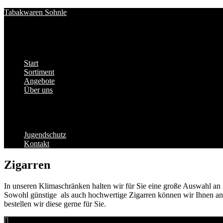
Zum
Tabakwaren Sohnle
Inhalt
Herzlich Willkommen
springen
Menü
Start
Sortiment
Angebote
Über uns
Impressum
Datenschutz
Cookie-Richtlinie (EU)
Öffnungszeiten
Jugendschutz
Kontakt
Zigarren
In unseren Klimaschränken halten wir für Sie eine große Auswahl an Z
Sowohl günstige als auch hochwertige Zigarren
können wir Ihnen anbi
bestellen wir diese gerne für Sie.